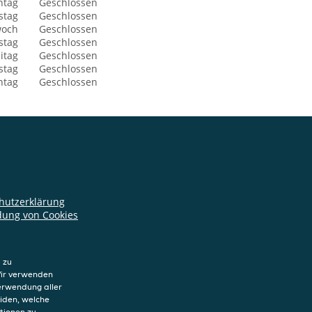
ntag
Geschlossen
stag
Geschlossen
woch
Geschlossen
stag
Geschlossen
itag
Geschlossen
stag
Geschlossen
ntag
Geschlossen
hutzerklärung
ung von Cookies
sum
 zu
Wir verwenden
Verwendung aller
eiden, welche
tionen zu