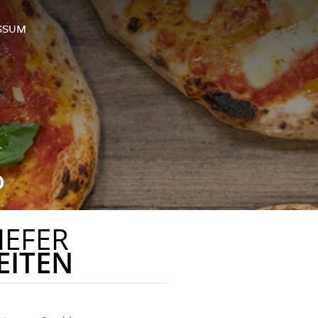
SSUM
0
IEFER
EITEN