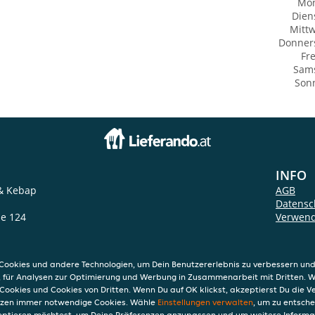
Mo
Dien
Mitt
Donner
Fre
Sam
Son
INFO
& Kebap
AGB
Datensc
ße 124
Verwend
m Inn
Impres
ookies und andere Technologien, um Dein Benutzererlebnis zu verbessern und
, für Analysen zur Optimierung und Werbung in Zusammenarbeit mit Dritten. 
Cookies und Cookies von Dritten. Wenn Du auf OK klickst, akzeptierst Du die 
etzen immer notwendige Cookies. Wähle
Einstellungen verwalten
, um zu entsch
eptieren möchtest, um Deine Präferenzen anzupassen und um weitere Informa