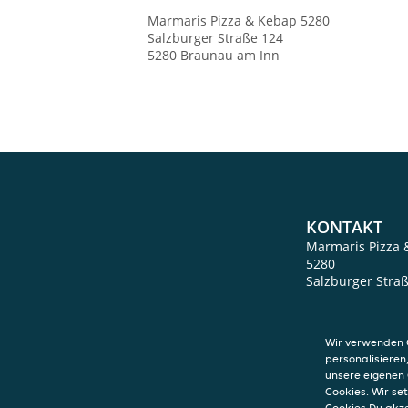
Marmaris Pizza & Kebap
5280
Salzburger Straße 124
5280
Braunau am Inn
KONTAKT
Marmaris Pizza 
5280
Salzburger Stra
5280
Braunau a
Wir verwenden C
personalisieren
unsere eigenen 
Cookies. Wir s
Cookies Du akz