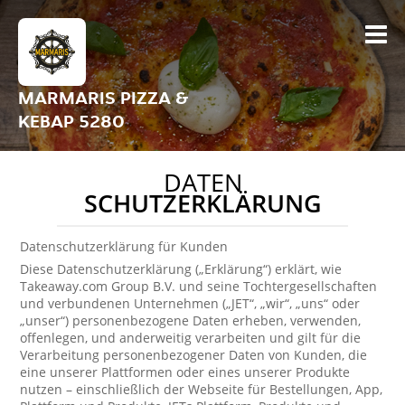
MARMARIS PIZZA &
KEBAP 5280
DATEN
SCHUTZERKLÄRUNG
Datenschutzerklärung für Kunden
Diese Datenschutzerklärung („Erklärung“) erklärt, wie
Takeaway.com Group B.V. und seine Tochtergesellschaften
und verbundenen Unternehmen („JET“, „wir“, „uns“ oder
„unser“) personenbezogene Daten erheben, verwenden,
offenlegen, und anderweitig verarbeiten und gilt für die
Verarbeitung personenbezogener Daten von Kunden, die
eine unserer Plattformen oder eines unserer Produkte
nutzen – einschließlich der Webseite für Bestellungen, App,