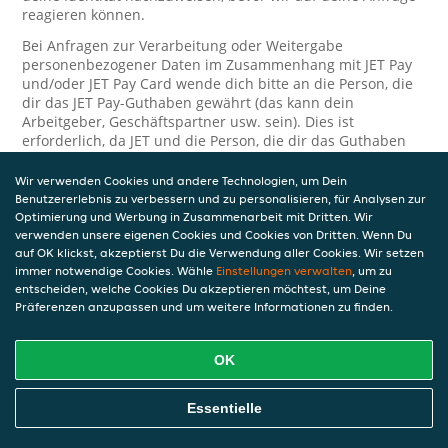
reagieren können.
Bei Anfragen zur Verarbeitung oder Weitergabe
personenbezogener Daten im Zusammenhang mit JET Pay
und/oder JET Pay Card wende dich bitte an die Person, die
dir das JET Pay-Guthaben gewährt (das kann dein
Arbeitgeber, Geschäftspartner usw. sein). Dies ist
erforderlich, da JET und die Person, die dir das Guthaben
gewährt, eine separate Verantwortung für die Verarbeitung
und den Schutz deiner personenbezogenen Daten haben.
Wir verwenden Cookies und andere Technologien, um Dein
Benutzererlebnis zu verbessern und zu personalisieren, für Analysen zur
Solltest du weitere Fragen oder Beschwerden in Bezug auf
Optimierung und Werbung in Zusammenarbeit mit Dritten. Wir
die Verarbeitung deiner personenbezogenen Daten haben,
verwenden unsere eigenen Cookies und Cookies von Dritten. Wenn Du
kontaktieren wir dich gerne. Wir würden uns auch über
auf OK klickst, akzeptierst Du die Verwendung aller Cookies. Wir setzen
Tipps oder Vorschläge zur Verbesserung unserer Erklärung
immer notwendige Cookies. Wähle
Einstellungen verwalten
, um zu
freuen.
entscheiden, welche Cookies Du akzeptieren möchtest, um Deine
Präferenzen anzupassen und um weitere Informationen zu finden.
Sicherheit
OK
JET nimmt den Schutz personenbezogener Daten sehr ernst
und daher ergreifen wir angemessene Maßnahmen, um
deine personenbezogenen Daten vor Missbrauch, Verlust,
Essentielle
unbefugtem Zugriff, unerwünschter Offenlegung und
unbefugter Änderung zu schützen. Wenn du der Meinung